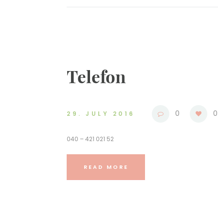
Telefon
0
0
29. JULY 2016
040 – 421 021 52
READ MORE