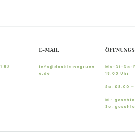
E-MAIL
ÖFFNUNGS
1 52
info@daskleinegruen
Mo-Di-Do-F
e.de
18.00 Uhr
Sa: 08.00 –
Mi: geschl
So: geschl