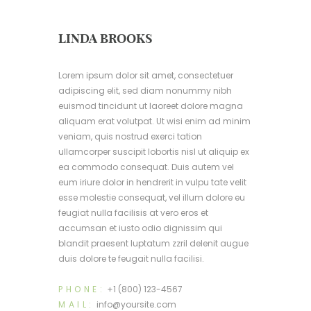
LINDA BROOKS
Lorem ipsum dolor sit amet, consectetuer
adipiscing elit, sed diam nonummy nibh
euismod tincidunt ut laoreet dolore magna
aliquam erat volutpat. Ut wisi enim ad minim
veniam, quis nostrud exerci tation
ullamcorper suscipit lobortis nisl ut aliquip ex
ea commodo consequat. Duis autem vel
eum iriure dolor in hendrerit in vulpu tate velit
esse molestie consequat, vel illum dolore eu
feugiat nulla facilisis at vero eros et
accumsan et iusto odio dignissim qui
blandit praesent luptatum zzril delenit augue
duis dolore te feugait nulla facilisi.
PHONE:
+1 (800) 123-4567
MAIL:
info@yoursite.com